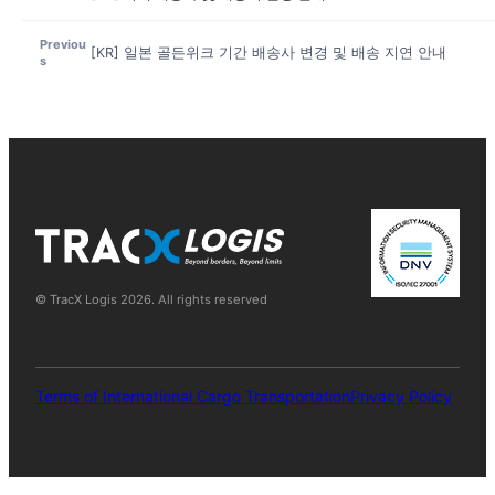
Previou
[KR] 일본 골든위크 기간 배송사 변경 및 배송 지연 안내
s
© TracX Logis
2026
. All rights reserved
Terms of International Cargo Transportation
Privacy Policy