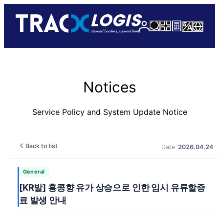
Lo
Ca
S
M
L
C
e
e
a
o
gi
lc
a
n
n
u
n
ul
r
u
g
n
c
u
t
at
h
a
r
or
g
y
e
Notices
Service Policy and System Update Notice
Back to list
Date
2026.04.24
General
[KR발] 홍콩향 유가 상승으로 인한 임시 유류할증
료 발생 안내