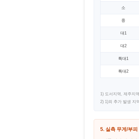
소
중
대1
대2
특대1
특대2
1) 도서지역, 제주지역 
2) 1)외 추가 발생 지
5. 실측 무게/부피