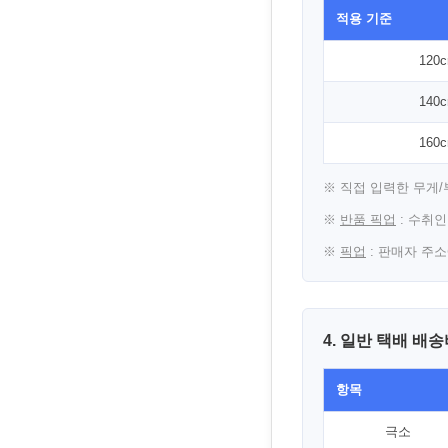
적용 기준
120c
140c
160c
※ 직접 입력한 무게
※
반품 픽업
: 수취
※
픽업
: 판매자 주
4. 일반 택배 배
항목
극소